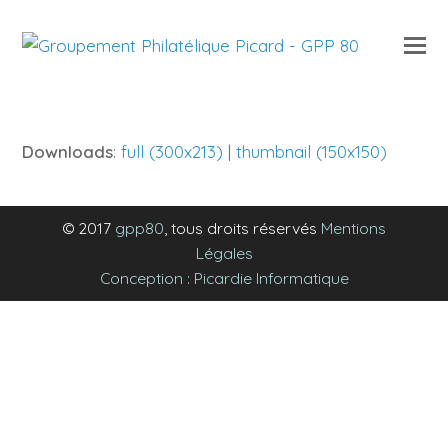
O
Mo
M
Downloads
:
full (300x213)
|
thumbnail (150x150)
© 2017
gpp80
, tous droits réservés
Mentions
Légales
Conception : Picardie Informatique