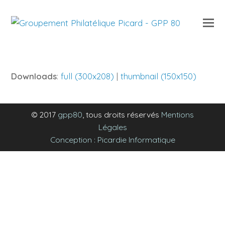
O
Mo
M
Downloads
:
full (300x208)
|
thumbnail (150x150)
© 2017
gpp80
, tous droits réservés
Mentions
Légales
Conception : Picardie Informatique