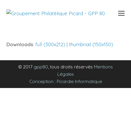
O
Mo
M
Downloads
:
full (300x212)
|
thumbnail (150x150)
© 2017
gpp80
, tous droits réservés
Mentions
Légales
Conception : Picardie Informatique