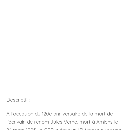
Descriptif :
A l’occasion du 120e anniversaire de la mort de
l’écrivain de renom Jules Verne, mort à Amiens le
24 mars 1905, le GPP a émis un ID timbre avec une