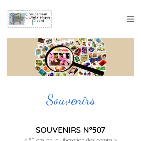
O
Mo
M
Souvenirs
SOUVENIRS N°507
« 80 ans de la Libération des camps »