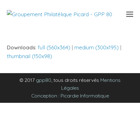
O
Mo
M
Downloads
:
full (560x364)
|
medium (300x195)
|
thumbnail (150x98)
© 2017
gpp80
, tous droits réservés
Mentions
Légales
Conception : Picardie Informatique