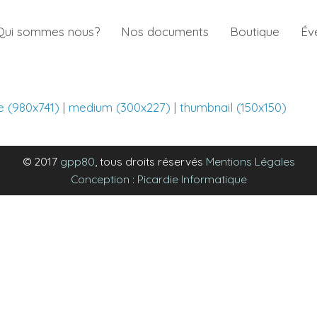
Qui sommes nous?
Nos documents
Boutique
Év
e (980x741)
|
medium (300x227)
|
thumbnail (150x150)
© 2017
gpp80
, tous droits réservés
Mentions Légales
Conception : Picardie Informatique