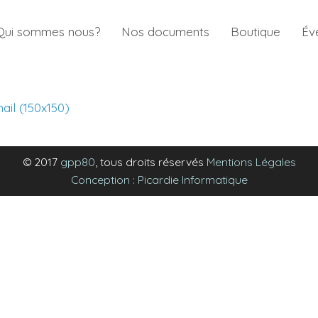
Qui sommes nous?
Nos documents
Boutique
Év
ail (150x150)
© 2017
gpp80
, tous droits réservés
Mentions Légales
Conception : Picardie Informatique