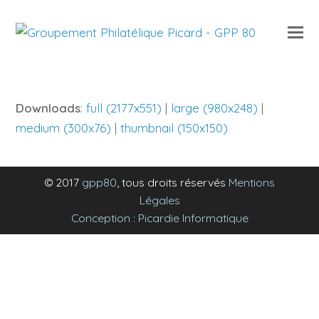
O
Mo
M
Downloads
:
full (2177x551)
|
large (980x248)
|
medium (300x76)
|
thumbnail (150x150)
© 2017
gpp80
, tous droits réservés
Mentions
Légales
Conception : Picardie Informatique