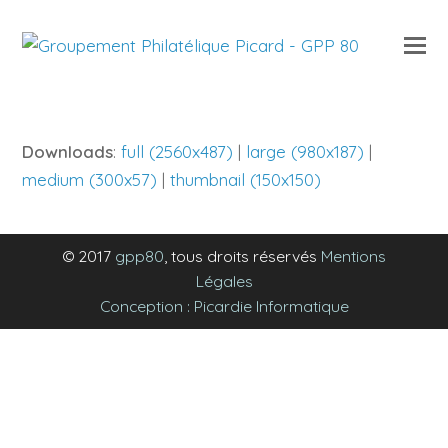
O
Mo
M
Downloads
:
full (2560x487)
|
large (980x187)
|
medium (300x57)
|
thumbnail (150x150)
© 2017
gpp80
, tous droits réservés
Mentions
Légales
Conception : Picardie Informatique