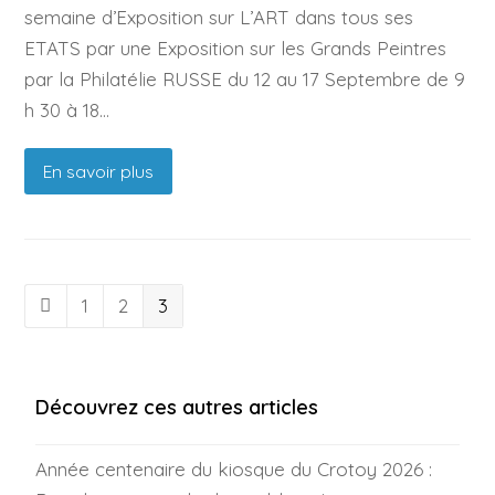
semaine d’Exposition sur L’ART dans tous ses
ETATS par une Exposition sur les Grands Peintres
par la Philatélie RUSSE du 12 au 17 Septembre de 9
h 30 à 18…
En savoir plus
Page
Page
Page
Précédent
1
2
3
Découvrez ces autres articles
Année centenaire du kiosque du Crotoy 2026 :