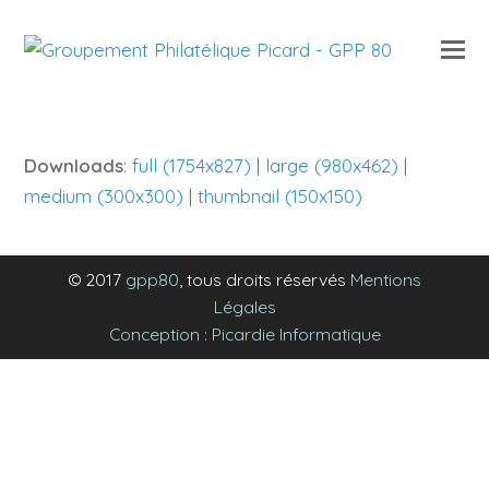
O
Mo
M
Downloads
:
full (1754x827)
|
large (980x462)
|
medium (300x300)
|
thumbnail (150x150)
© 2017
gpp80
, tous droits réservés
Mentions
Légales
Conception : Picardie Informatique