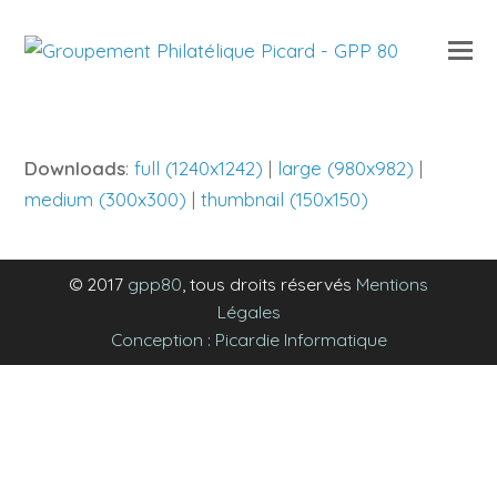
O
Mo
M
Downloads
:
full (1240x1242)
|
large (980x982)
|
medium (300x300)
|
thumbnail (150x150)
© 2017
gpp80
, tous droits réservés
Mentions
Légales
Conception : Picardie Informatique