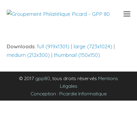
O
Mo
M
Downloads
:
full (919x1301)
|
large (723x1024)
|
medium (212x300)
|
thumbnail (150x150)
© 2017
gpp80
, tous droits réservés
Mentions
Légales
Conception : Picardie Informatique