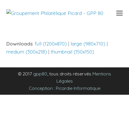
O
Mo
M
Downloads
:
full (1200x870)
|
large (980x710)
|
medium (300x218)
|
thumbnail (150x150)
© 2017
gpp80
, tous droits réservés
Mentions
Légales
Conception : Picardie Informatique