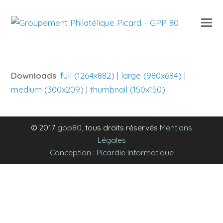
O
Mo
M
Downloads
:
full (1264x882)
|
large (980x684)
|
medium (300x209)
|
thumbnail (150x150)
© 2017
gpp80
, tous droits réservés
Mentions
Légales
Conception : Picardie Informatique