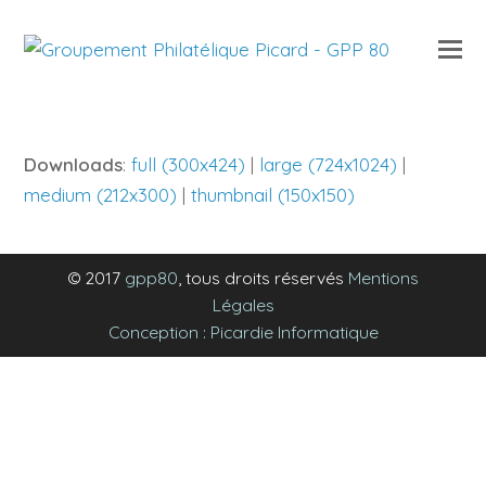
O
Mo
M
Downloads
:
full (300x424)
|
large (724x1024)
|
medium (212x300)
|
thumbnail (150x150)
© 2017
gpp80
, tous droits réservés
Mentions
Légales
Conception : Picardie Informatique