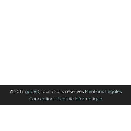
© 2017
gpp80
, tous droits réservés
Mentions Légales
Conception : Picardie Informatique